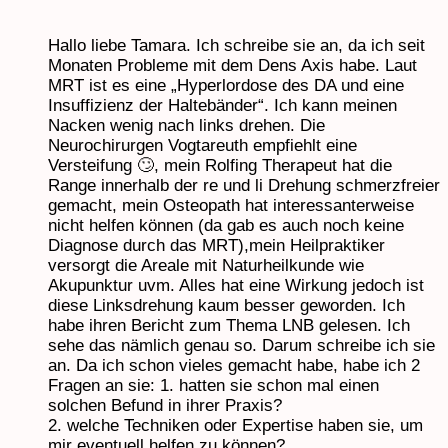
Hallo liebe Tamara. Ich schreibe sie an, da ich seit
Monaten Probleme mit dem Dens Axis habe. Laut
MRT ist es eine „Hyperlordose des DA und eine
Insuffizienz der Haltebänder“. Ich kann meinen
Nacken wenig nach links drehen. Die
Neurochirurgen Vogtareuth empfiehlt eine
Versteifung 🙄, mein Rolfing Therapeut hat die
Range innerhalb der re und li Drehung schmerzfreier
gemacht, mein Osteopath hat interessanterweise
nicht helfen können (da gab es auch noch keine
Diagnose durch das MRT),mein Heilpraktiker
versorgt die Areale mit Naturheilkunde wie
Akupunktur uvm. Alles hat eine Wirkung jedoch ist
diese Linksdrehung kaum besser geworden. Ich
habe ihren Bericht zum Thema LNB gelesen. Ich
sehe das nämlich genau so. Darum schreibe ich sie
an. Da ich schon vieles gemacht habe, habe ich 2
Fragen an sie: 1. hatten sie schon mal einen
solchen Befund in ihrer Praxis?
2. welche Techniken oder Expertise haben sie, um
mir eventuell helfen zu können?