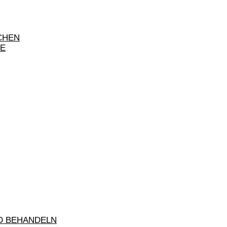
CHEN
GE
D BEHANDELN