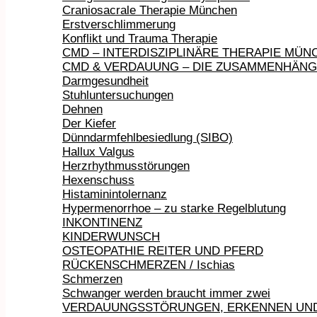
Craniosacrale Therapie München
Erstverschlimmerung
Konflikt und Trauma Therapie
CMD – INTERDISZIPLINÄRE THERAPIE MÜN
CMD & VERDAUUNG – DIE ZUSAMMENHÄN
Darmgesundheit
Stuhluntersuchungen
Dehnen
Der Kiefer
Dünndarmfehlbesiedlung (SIBO)
Hallux Valgus
Herzrhythmusstörungen
Hexenschuss
Histaminintolernanz
Hypermenorrhoe – zu starke Regelblutung
INKONTINENZ
KINDERWUNSCH
OSTEOPATHIE REITER UND PFERD
RÜCKENSCHMERZEN / Ischias
Schmerzen
Schwanger werden braucht immer zwei
VERDAUUNGSSTÖRUNGEN, ERKENNEN UN