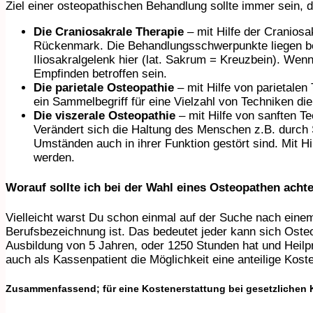
Ziel einer osteopathischen Behandlung sollte immer sein, d
Die Craniosakrale Therapie
– mit Hilfe der Cranios
Rückenmark. Die Behandlungsschwerpunkte liegen be
Iliosakralgelenk hier (lat. Sakrum = Kreuzbein). We
Empfinden betroffen sein.
Die parietale Osteopathie
– mit Hilfe von parietalen
ein Sammelbegriff für eine Vielzahl von Techniken 
Die viszerale Osteopathie
– mit Hilfe von sanften T
Verändert sich die Haltung des Menschen z.B. durch
Umständen auch in ihrer Funktion gestört sind. Mit Hi
werden.
Worauf sollte ich bei der Wahl eines Osteopathen acht
Vielleicht warst Du schon einmal auf der Suche nach einem
Berufsbezeichnung ist. Das bedeutet jeder kann sich Osteo
Ausbildung von 5 Jahren, oder 1250 Stunden hat und Heilpr
auch als Kassenpatient die Möglichkeit eine anteilige Kost
Zusammenfassend
; für eine Kostenerstattung bei gesetzliche